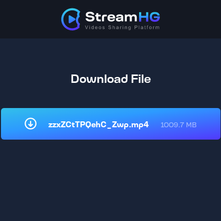
Download File
zzxZCtTPQehC_Zwp.mp4
1009.7 MB